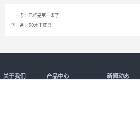
上一条：已经是第一条了
下一条：
50水下底盘
关于我们
产品中心
新闻动态
公司简介
龙门式履带底盘品类
公司新闻
液压底盘品类
行业资讯
喷洒底盘品类
水下底盘品类