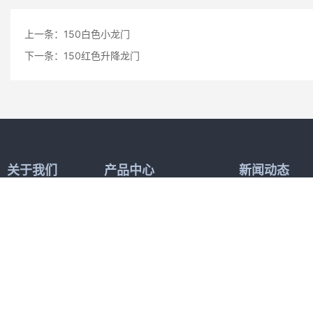
上一条：
150白色小龙门
下一条：
150红色升降龙门
关于我们
产品中心
新闻动态
公司简介
龙门式履带底盘品类
公司新闻
液压底盘品类
行业资讯
喷洒底盘品类
水下底盘品类